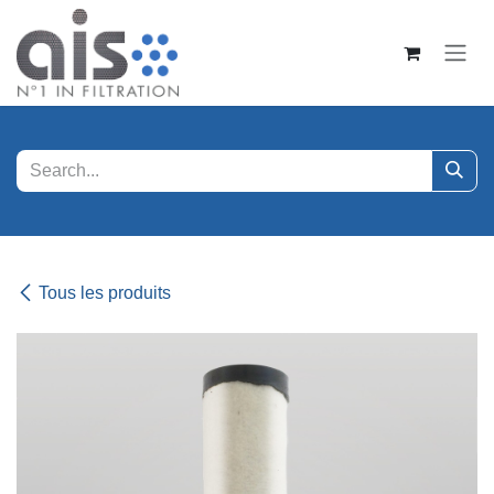
Se rendre au contenu
Tous les produits