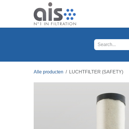
Overslaan naar inhoud
Onze producten
Kla
Alle producten
LUCHTFILTER (SAFETY)