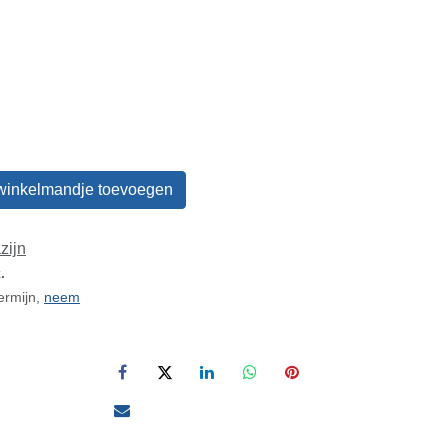
winkelmandje toevoegen
zijn
.
ermijn,
neem