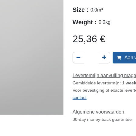
Size :
0.0
m³
Weight :
0.0
kg
25,36
€
Aan 
Levertermijn aanvulling maga
Gemiddelde levertermijn:
1 week
Voor bevestiging of exacte levert
contact
Algemene voorwaarden
30-day money-back guarantee