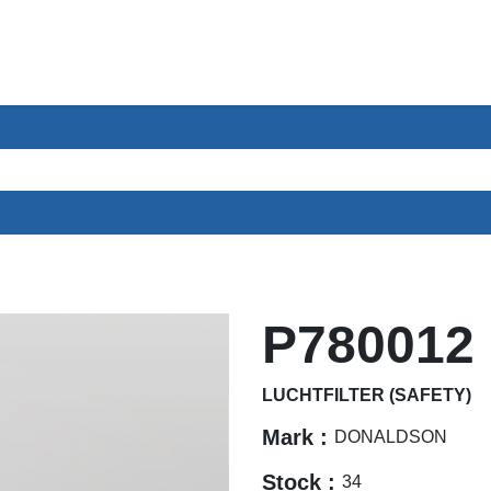
ntenservice
Sectoren
Over ons
Contact
P780012
LUCHTFILTER (SAFETY)
Mark :
DONALDSON
Stock :
34