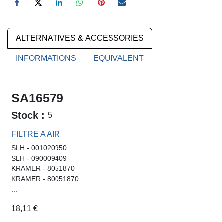
Size :
0.0
m³
Weight :
0.0
kg
21,37
€
Ajouter au panier
Délai de réapprovisionnement
Délai moyen:
1 semaine.
Pour confirmation ou délai précis,
contactez nous
Conditions générales
30-day money-back guarantee