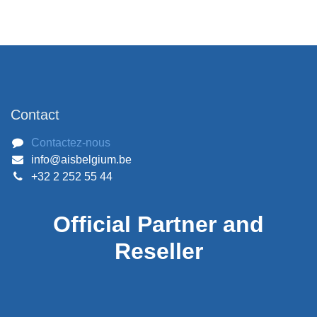
SA17250
Stock :
5
FILTRE A AIR
KELLER GROUP - 210265770
MANITOU - 2269590
MANITOU - 2279590
MATCH FILTER - 60899700
...
22,86
€