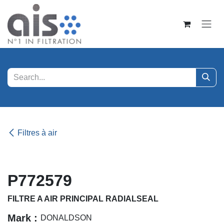
Se rendre au contenu
Filtres à air