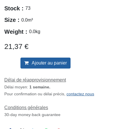
P772579
FILTRE A AIR PRINCIPAL RADIALSEAL
Mark :
DONALDSON
Stock :
73