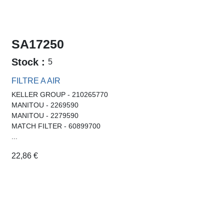
ALTERNATIVES & ACCESSORIES
INFORMATIONS
EQUIVALENT
SA16579
Stock :
5
FILTRE A AIR
SLH - 001020950
SLH - 090009409
KRAMER - 8051870
KRAMER - 80051870
...
18,11
€