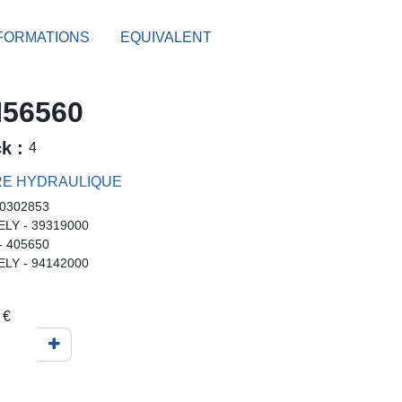
FORMATIONS
EQUIVALENT
56560
ck :
4
RE HYDRAULIQUE
 0302853
LY - 39319000
- 405650
LY - 94142000
€