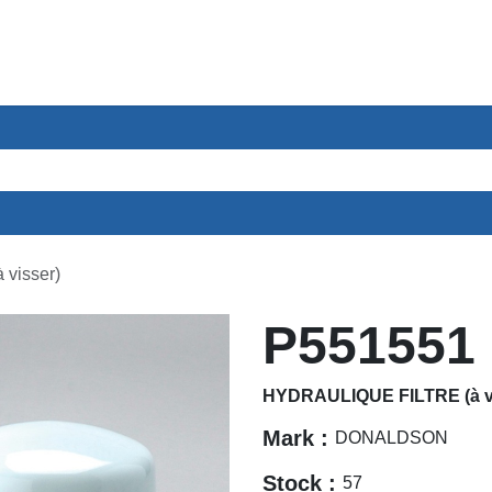
ces
Secteurs
A propos
Contact
visser)
P551551
HYDRAULIQUE FILTRE (à v
Mark :
DONALDSON
Stock :
57