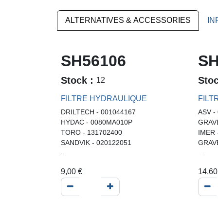
ALTERNATIVES & ACCESSORIES
IN
SH56106
SH
Stock :
Sto
12
FILTRE HYDRAULIQUE
FILT
DRILTECH - 001044167
ASV -
HYDAC - 0080MA010P
GRAVE
TORO - 131702400
IMER 
SANDVIK - 020122051
GRAVE
...
...
9,00
€
14,60