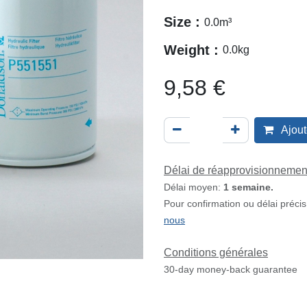
Size :
0.0
m³
Weight :
0.0
kg
9,58
€
Ajout
Délai de réapprovisionnemen
Délai moyen:
1 semaine.
Pour confirmation ou délai préci
nous
Conditions générales
30-day money-back guarantee