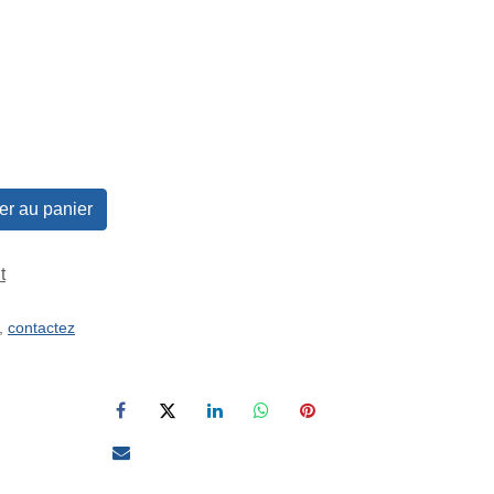
er au panier
t
s,
contactez