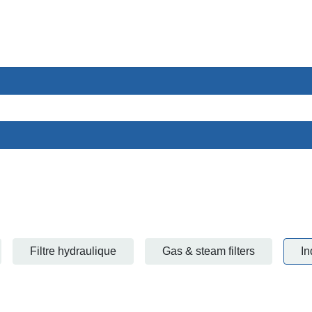
ces
Secteurs
A propos
Contact
Filtre hydraulique
Gas & steam filters
In