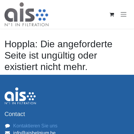
Zum Inhalt springen
Hoppla: Die angeforderte
Seite ist ungültig oder
existiert nicht mehr.
Contact
Kontaktieren Sie uns
info@aisbelgium.be