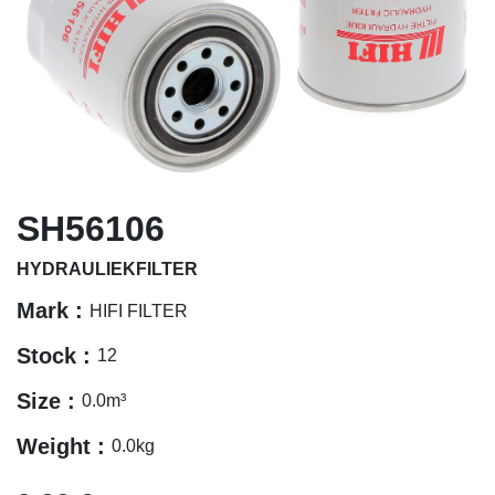
SH56106
HYDRAULIEKFILTER
Mark :
HIFI FILTER
Stock :
12
Size :
0.0
m³
Weight :
0.0
kg