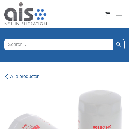
Overslaan naar inhoud
Alle producten