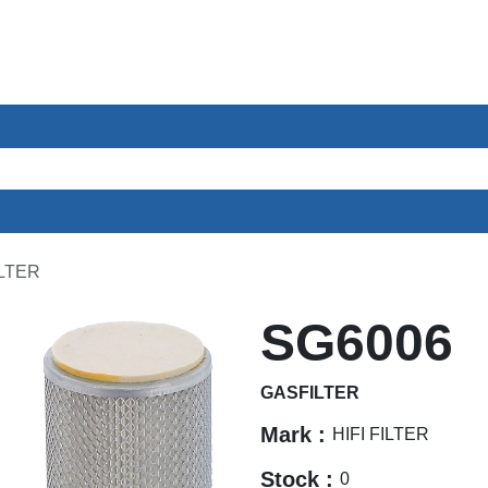
ntenservice
Sectoren
Over ons
Contact
LTER
SG6006
GASFILTER
Mark :
HIFI FILTER
Stock :
0