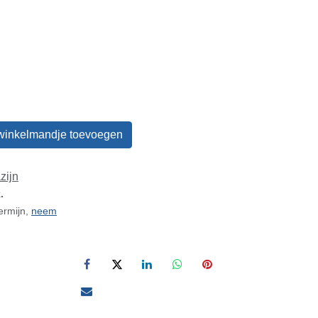
winkelmandje toevoegen
zijn
.
ermijn,
neem