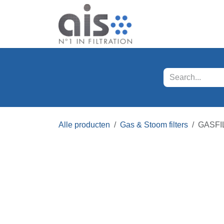
Overslaan naar inhoud
Onze producten
Kla
Alle producten
Gas & Stoom filters
GASFI