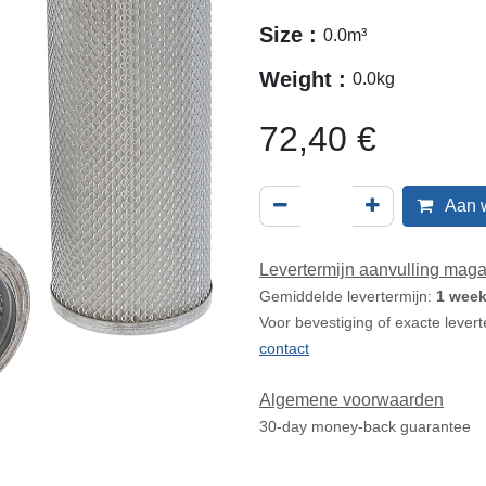
Size :
0.0
m³
Weight :
0.0
kg
72,40
€
Aan 
Levertermijn aanvulling maga
Gemiddelde levertermijn:
1 week
Voor bevestiging of exacte levert
contact
Algemene voorwaarden
30-day money-back guarantee