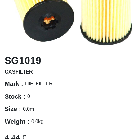
SG1019
GASFILTER
Mark :
HIFI FILTER
Stock :
0
Size :
0.0
m³
Weight :
0.0
kg
4,44
€