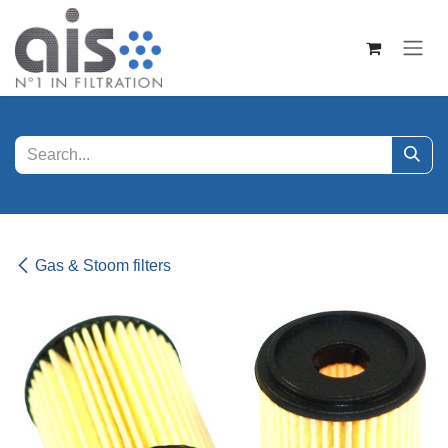
Overslaan naar inhoud
Gas & Stoom filters